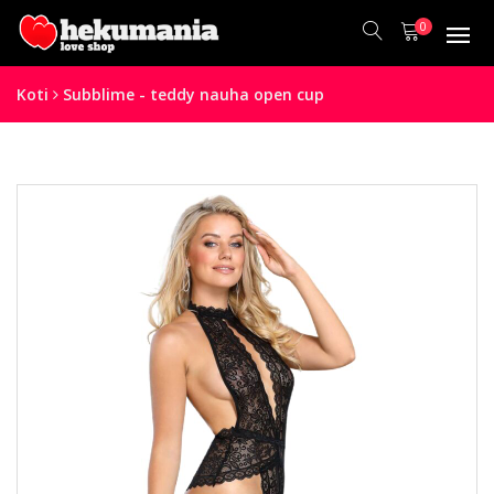
0
Koti
Subblime - teddy nauha open cup