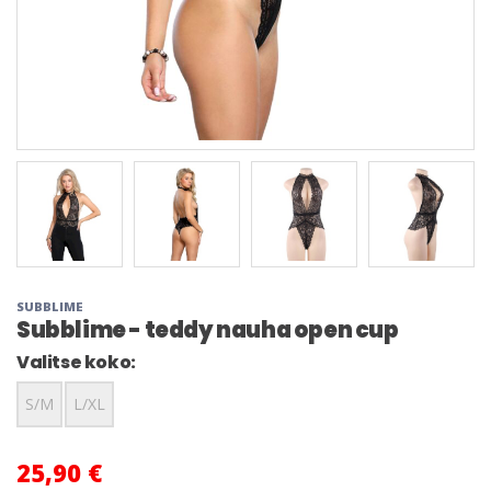
SUBBLIME
Subblime - teddy nauha open cup
Valitse koko:
S/M
L/XL
25,90 €