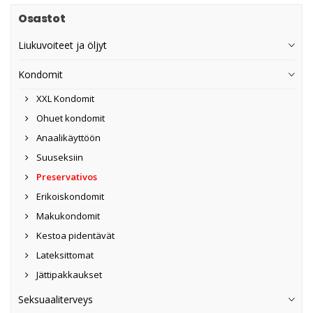
Osastot
Liukuvoiteet ja öljyt
Kondomit
XXL Kondomit
Ohuet kondomit
Anaalikäyttöön
Suuseksiin
Preservativos
Erikoiskondomit
Makukondomit
Kestoa pidentävät
Lateksittomat
Jättipakkaukset
Seksuaaliterveys