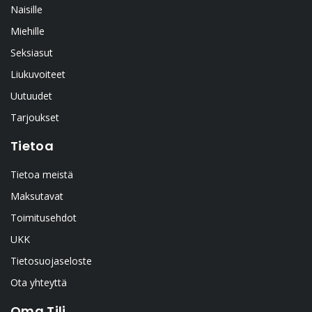
Naisille
Miehille
Seksiasut
Liukuvoiteet
Uutuudet
Tarjoukset
Tietoa
Tietoa meistä
Maksutavat
Toimitusehdot
UKK
Tietosuojaseloste
Ota yhteyttä
Oma Tili