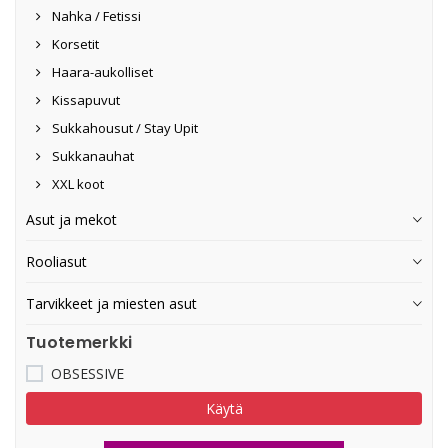
Nahka / Fetissi
Korsetit
Haara-aukolliset
Kissapuvut
Sukkahousut / Stay Upit
Sukkanauhat
XXL koot
Asut ja mekot
Rooliasut
Tarvikkeet ja miesten asut
Tuotemerkki
OBSESSIVE
Käytä