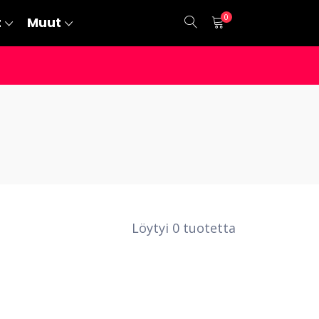
0
t
Muut
Löytyi 0 tuotetta