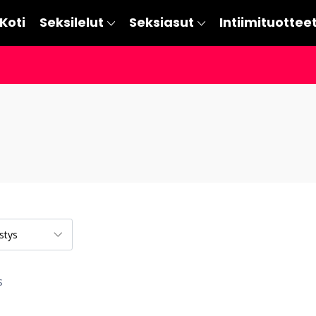
Koti
Seksilelut
Seksiasut
Intiimituottee
s