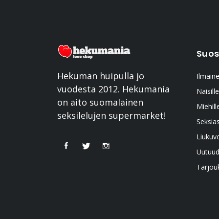
Suos
Hekuman huipulla jo
Ilmaine
vuodesta 2012. Hekumania
Naisille
on aito suomalainen
Miehill
seksilelujen supermarket!
Seksia
Liukuv
Uutuud
Tarjou