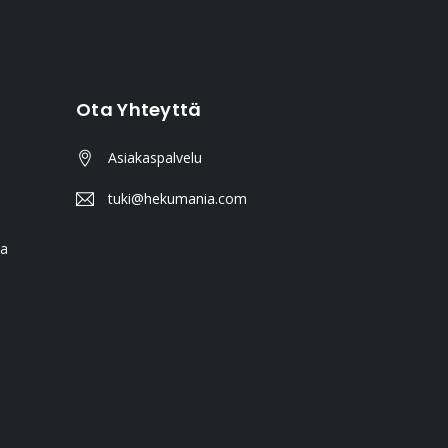
Ota Yhteyttä
Asiakaspalvelu
tuki@hekumania.com
ta