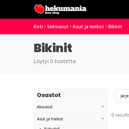
Koti
Seksiasut
Asut ja mekot
Bikinit
Bikinit
Löytyi 0 tuotetta
Osastot
Alusasut
0 result
Asut ja mekot
Babydoll