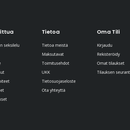
ittua
Tietoa
Oma Tili
n seksilelu
Tietoa meistä
Kirjaudu
Maksutavat
Rekisteröidy
e
Toimitusehdot
Omat tilaukset
sut
UKK
Tilauksen seuran
oiteet
Tietosuojaseloste
et
Ota yhteyttä
kset