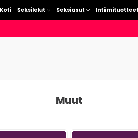
Koti
Seksilelut
Seksiasut
Intiimituottee
Muut