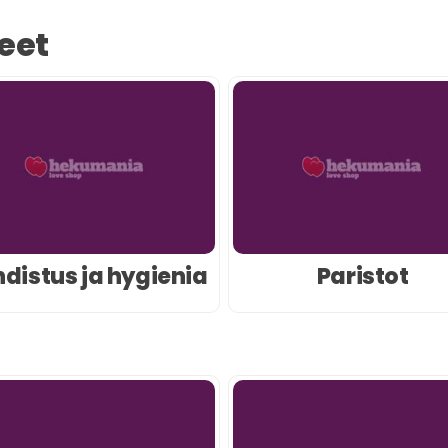
eet
distus ja hygienia
Paristot