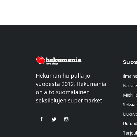
Suos
Hekuman huipulla jo
Ilmaine
vuodesta 2012. Hekumania
Naisille
on aito suomalainen
Miehill
seksilelujen supermarket!
Seksia
Liukuv
Uutuud
Tarjou