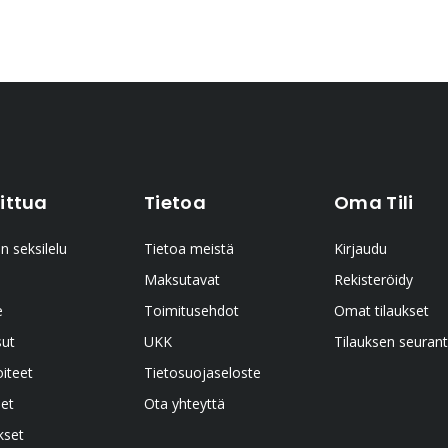
ittua
Tietoa
Oma Tili
n seksilelu
Tietoa meistä
Kirjaudu
Maksutavat
Rekisteröidy
e
Toimitusehdot
Omat tilaukset
sut
UKK
Tilauksen seuran
oiteet
Tietosuojaseloste
et
Ota yhteyttä
kset