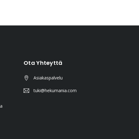
Ota Yhteyttä
Asiakaspalvelu
tuki@hekumania.com
ta