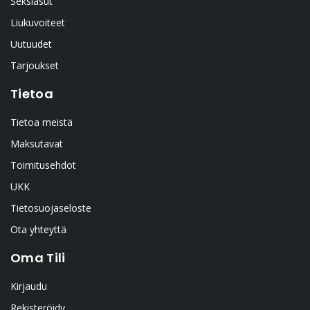
Seksiasut
Liukuvoiteet
Uutuudet
Tarjoukset
Tietoa
Tietoa meistä
Maksutavat
Toimitusehdot
UKK
Tietosuojaseloste
Ota yhteyttä
Oma Tili
Kirjaudu
Rekisteröidy