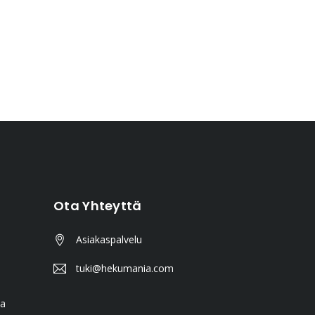
Ota Yhteyttä
Asiakaspalvelu
tuki@hekumania.com
ta