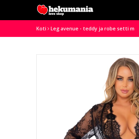
Koti
Leg avenue - teddy ja robe setti m