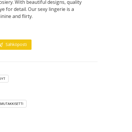
osiery. With beautiful designs, quality
e for detail. Our sexy lingerie is a
inine and flirty.
Sähköposti
DYT
MUTAKKISETTI