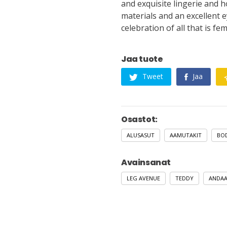
and exquisite lingerie and h
materials and an excellent ey
celebration of all that is fem
Jaa tuote
Tweet
Jaa
Osastot:
ALUSASUT
AAMUTAKIT
BO
Avainsanat
LEG AVENUE
TEDDY
ANDAA