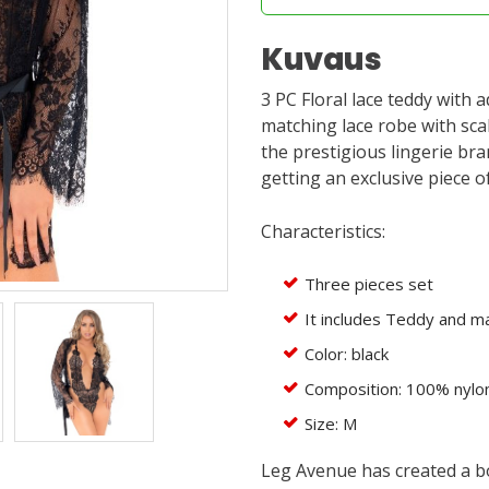
Kuvaus
3 PC Floral lace teddy with
matching lace robe with sca
the prestigious lingerie br
getting an exclusive piece 
Characteristics: ​
Three pieces set
It includes Teddy and ma
Color: black
Composition: 100% nylo
Size: M
Leg Avenue has created a b