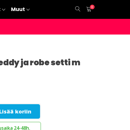
0
t
Muut
eddy ja robe setti m
Lisää koriin
saika 24-48h.