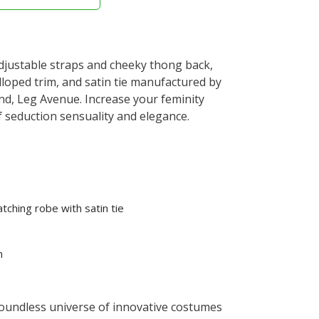
 adjustable straps and cheeky thong back,
lloped trim, and satin tie manufactured by
and, Leg Avenue. Increase your feminity
of seduction sensuality and elegance.
tching robe with satin tie
n
oundless universe of innovative costumes