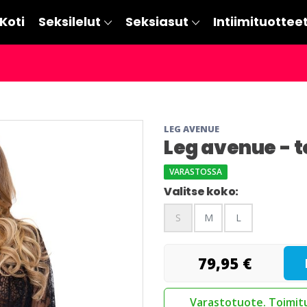
Koti
Seksilelut
Seksiasut
Intiimituottee
LEG AVENUE
Leg avenue - t
VARASTOSSA
Valitse koko:
S
M
L
79,95 €
Varastotuote. Toimitu