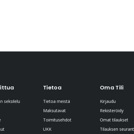
ittua
Tietoa
Oma Tili
n seksilelu
Tietoa meistä
Kirjaudu
Maksutavat
Rekisteröidy
e
Toimitusehdot
Omat tilaukset
sut
UKK
Tilauksen seuran