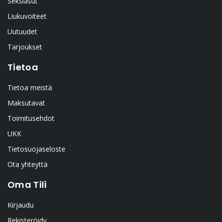
Seksiasut
Liukuvoiteet
Uutuudet
Tarjoukset
Tietoa
Tietoa meistä
Maksutavat
Toimitusehdot
UKK
Tietosuojaseloste
Ota yhteyttä
Oma Tili
Kirjaudu
Rekisteröidy